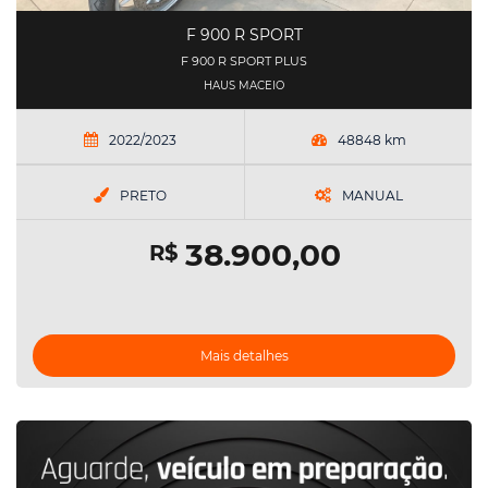
F 900 R SPORT
F 900 R SPORT PLUS
HAUS MACEIO
2022/2023
48848 km
PRETO
MANUAL
38.900,00
R$
Mais detalhes