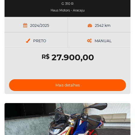
G 310 R
Haus Motors - Aracaju
2024/2025
2542 km
PRETO
MANUAL
27.900,00
R$
Mais detalhes