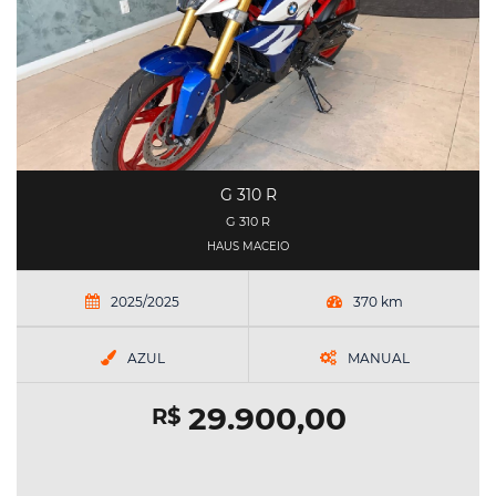
G 310 R
G 310 R
HAUS MACEIO
2025/2025
370 km
AZUL
MANUAL
29.900,00
R$